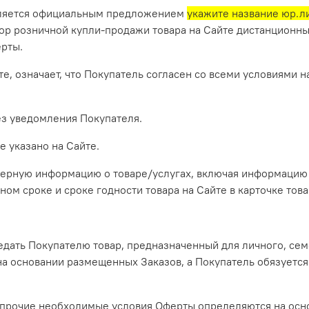
 является официальным предложением
укажите название юр.л
ор розничной купли-продажи товара на Сайте дистанционны
рты.
йте, означает, что Покупатель согласен со всеми условиями
без уведомления Покупателя.
е указано на Сайте.
верную информацию о товаре/услугах, включая информацию 
ном сроке и сроке годности товара на Сайте в карточке тов
едать Покупателю товар, предназначенный для личного, сем
а основании размещенных Заказов, а Покупатель обязуется 
кже прочие необходимые условия Оферты определяются на ос