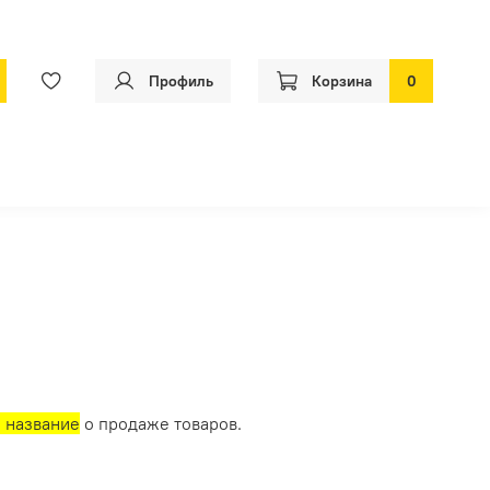
Профиль
Корзина
0
о название
о продаже товаров.