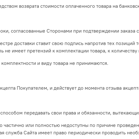
едством возврата стоимости оплаченного товара на банковс
сроки, согласованные Сторонами при подтверждении заказа 
еестре доставки ставит свою подпись напротив тех позиций 
ь не имеет претензий к комплектации товара, к количеству 
, комплектности и виду товара не принимаются.
 акцепта Покупателем, и действует до момента отзыва акцеп
м способом передавать свои права и обязанности, вытекающи
но частично или полностью недоступны по причине проведен
кая служба Сайта имеет право периодически проводить нео